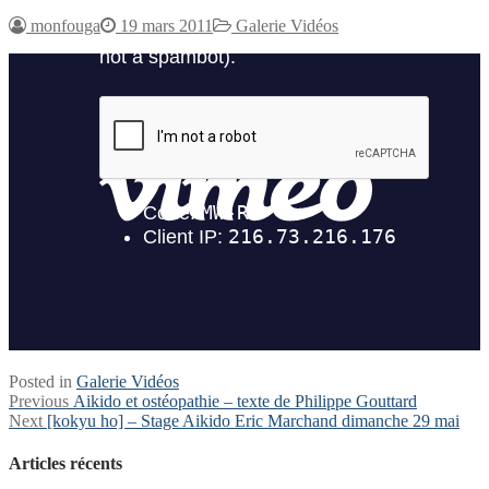
monfouga
19 mars 2011
Galerie Vidéos
Posted in
Galerie Vidéos
Navigation
Previous
Previous
Aikido et ostéopathie – texte de Philippe Gouttard
Next
post:
Next
[kokyu ho] – Stage Aikido Eric Marchand dimanche 29 mai
de
post:
l’article
Articles récents