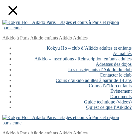
Aller
Fermer
Menu
au
contenu
Aïkido à Paris Aikido enfants Aikido Adultes
Kokyu Ho – club d’Aïkido adultes et enfants
Actualités
Aïkido – inscriptions / Réinscription enfants adultes
Adresses des dojos
Les enseignants d’Aïkido du club
Contacter le club
Cours d’aïkido adultes à partir de 14 ans
Cours d’aïkido enfants
Évènement
Documents
Guide technique (vidéos)
Qu’est-ce que l’Aïkido?
Aïkido à Paris Aikido enfants Aikido Adultes