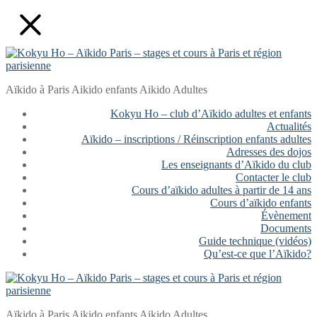
Aller
Fermer
Menu
au
contenu
Aïkido à Paris Aikido enfants Aikido Adultes
Kokyu Ho – club d’Aïkido adultes et enfants
Actualités
Aïkido – inscriptions / Réinscription enfants adultes
Adresses des dojos
Les enseignants d’Aïkido du club
Contacter le club
Cours d’aïkido adultes à partir de 14 ans
Cours d’aïkido enfants
Évènement
Documents
Guide technique (vidéos)
Qu’est-ce que l’Aïkido?
Aïkido à Paris Aikido enfants Aikido Adultes