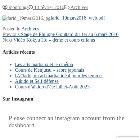
monfouga
13 février 2016
Archives
farid_19mars2016_web.pdf
Posted in
Archives
Navigation
Previous
Previous
Stage de Philippe Gouttard du 1er au 6 mars 2016
Next
post:
Next
Vidéo Kokyu Ho – démo et cours enfants
de
post:
l’article
Articles récents
Les arts martiaux et le cinéma
Cours de Kenjutsu – sabre japonais
L’aïkido, un art martial idéal pour les femmes
Aïkido et Self-défense
Cours d’aïkido d’été juillet-Août 2023
Sur Instagram
Please connect an instagram account from the
dashboard.