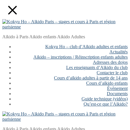
Aller
Fermer
Menu
au
contenu
Aïkido à Paris Aikido enfants Aikido Adultes
Kokyu Ho – club d’Aïkido adultes et enfants
Actualités
Aïkido – inscriptions / Réinscription enfants adultes
Adresses des dojos
Les enseignants d’Aïkido du club
Contacter le club
Cours d’aïkido adultes à partir de 14 ans
Cours d’aïkido enfants
Évènement
Documents
Guide technique (vidéos)
Qu’est-ce que l’Aïkido?
Aïkido à Paris Aikido enfants Aikido Adultes