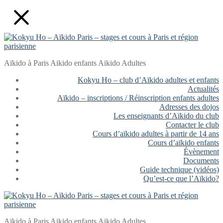
Aller
Fermer
Menu
au
contenu
Aïkido à Paris Aikido enfants Aikido Adultes
Kokyu Ho – club d’Aïkido adultes et enfants
Actualités
Aïkido – inscriptions / Réinscription enfants adultes
Adresses des dojos
Les enseignants d’Aïkido du club
Contacter le club
Cours d’aïkido adultes à partir de 14 ans
Cours d’aïkido enfants
Évènement
Documents
Guide technique (vidéos)
Qu’est-ce que l’Aïkido?
Aïkido à Paris Aikido enfants Aikido Adultes