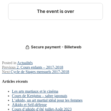
Posted in
Actualités
Navigation
Previous
Previous
2. Cours enfants – 2017-2018
Next
post:
Next
Cycle de Stages mensuels 2017-2018
de
post:
l’article
Articles récents
Les arts martiaux et le cinéma
Cours de Kenjutsu – sabre japonais
L’aïkido, un art martial idéal pour les femmes
Aïkido et Self-défense
Cours d’aïkido d’été juillet-Août 2023