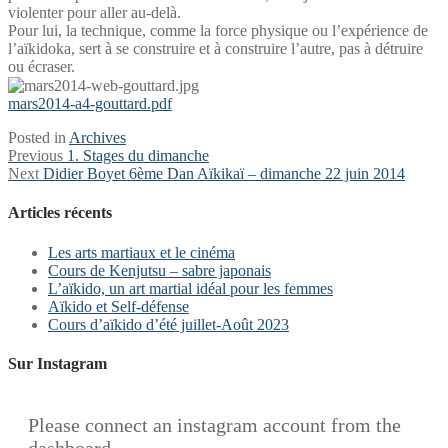
violenter pour aller au-delà.
Pour lui, la technique, comme la force physique ou l’expérience de
l’aïkidoka, sert à se construire et à construire l’autre, pas à détruire
ou écraser.
mars2014-a4-gouttard.pdf
Posted in
Archives
Navigation
Previous
Previous
1. Stages du dimanche
Next
post:
Next
Didier Boyet 6ème Dan Aïkikaï – dimanche 22 juin 2014
de
post:
l’article
Articles récents
Les arts martiaux et le cinéma
Cours de Kenjutsu – sabre japonais
L’aïkido, un art martial idéal pour les femmes
Aïkido et Self-défense
Cours d’aïkido d’été juillet-Août 2023
Sur Instagram
Please connect an instagram account from the