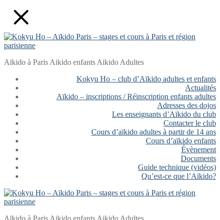
Aller
Fermer
Menu
au
contenu
Aïkido à Paris Aikido enfants Aikido Adultes
Kokyu Ho – club d’Aïkido adultes et enfants
Actualités
Aïkido – inscriptions / Réinscription enfants adultes
Adresses des dojos
Les enseignants d’Aïkido du club
Contacter le club
Cours d’aïkido adultes à partir de 14 ans
Cours d’aïkido enfants
Évènement
Documents
Guide technique (vidéos)
Qu’est-ce que l’Aïkido?
Aïkido à Paris Aikido enfants Aikido Adultes