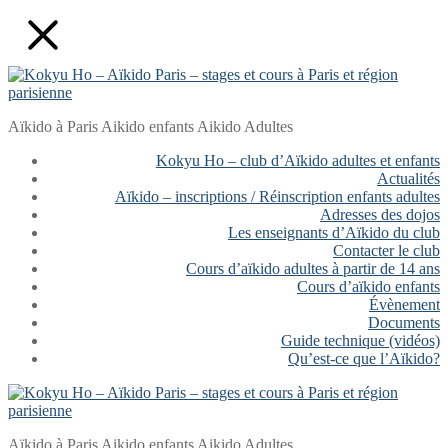
Aller
Fermer
Menu
au
contenu
Aïkido à Paris Aikido enfants Aikido Adultes
Kokyu Ho – club d’Aïkido adultes et enfants
Actualités
Aïkido – inscriptions / Réinscription enfants adultes
Adresses des dojos
Les enseignants d’Aïkido du club
Contacter le club
Cours d’aïkido adultes à partir de 14 ans
Cours d’aïkido enfants
Évènement
Documents
Guide technique (vidéos)
Qu’est-ce que l’Aïkido?
Aïkido à Paris Aikido enfants Aikido Adultes