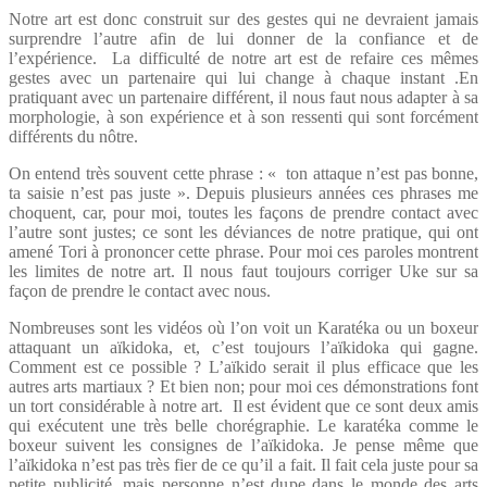
Notre art est donc construit sur des gestes qui ne devraient jamais
surprendre l’autre afin de lui donner de la confiance et de
l’expérience. La difficulté de notre art est de refaire ces mêmes
gestes avec un partenaire qui lui change à chaque instant .En
pratiquant avec un partenaire différent, il nous faut nous adapter à sa
morphologie, à son expérience et à son ressenti qui sont forcément
différents du nôtre.
On entend très souvent cette phrase : « ton attaque n’est pas bonne,
ta saisie n’est pas juste ». Depuis plusieurs années ces phrases me
choquent, car, pour moi, toutes les façons de prendre contact avec
l’autre sont justes; ce sont les déviances de notre pratique, qui ont
amené Tori à prononcer cette phrase. Pour moi ces paroles montrent
les limites de notre art. Il nous faut toujours corriger Uke sur sa
façon de prendre le contact avec nous.
Nombreuses sont les vidéos où l’on voit un Karatéka ou un boxeur
attaquant un aïkidoka, et, c’est toujours l’aïkidoka qui gagne.
Comment est ce possible ? L’aïkido serait il plus efficace que les
autres arts martiaux ? Et bien non; pour moi ces démonstrations font
un tort considérable à notre art. Il est évident que ce sont deux amis
qui exécutent une très belle chorégraphie. Le karatéka comme le
boxeur suivent les consignes de l’aïkidoka. Je pense même que
l’aïkidoka n’est pas très fier de ce qu’il a fait. Il fait cela juste pour sa
petite publicité, mais personne n’est dupe dans le monde des arts