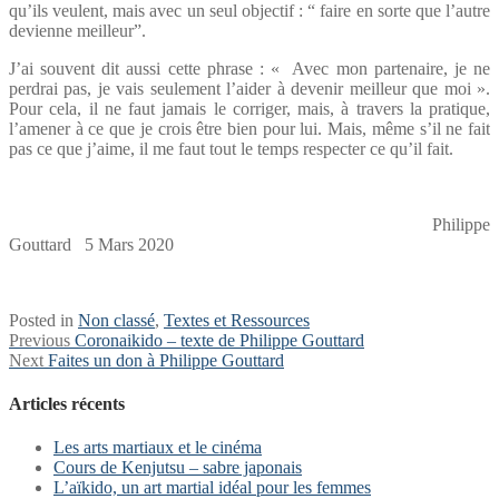
qu’ils veulent, mais avec un seul objectif : “ faire en sorte que l’autre
devienne meilleur”.
J’ai souvent dit aussi cette phrase : « Avec mon partenaire, je ne
perdrai pas, je vais seulement l’aider à devenir meilleur que moi ».
Pour cela, il ne faut jamais le corriger, mais, à travers la pratique,
l’amener à ce que je crois être bien pour lui. Mais, même s’il ne fait
pas ce que j’aime, il me faut tout le temps respecter ce qu’il fait.
Philippe
Gouttard 5 Mars 2020
Posted in
Non classé
,
Textes et Ressources
Navigation
Previous
Previous
Coronaikido – texte de Philippe Gouttard
Next
post:
Next
Faites un don à Philippe Gouttard
de
post:
l’article
Articles récents
Les arts martiaux et le cinéma
Cours de Kenjutsu – sabre japonais
L’aïkido, un art martial idéal pour les femmes