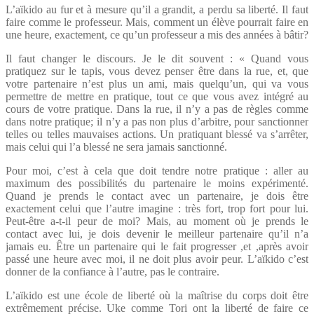
L’aïkido au fur et à mesure qu’il a grandit, a perdu sa liberté. Il faut
faire comme le professeur. Mais, comment un élève pourrait faire en
une heure, exactement, ce qu’un professeur a mis des années à bâtir?
Il faut changer le discours. Je le dit souvent : « Quand vous
pratiquez sur le tapis, vous devez penser être dans la rue, et, que
votre partenaire n’est plus un ami, mais quelqu’un, qui va vous
permettre de mettre en pratique, tout ce que vous avez intégré au
cours de votre pratique. Dans la rue, il n’y a pas de règles comme
dans notre pratique; il n’y a pas non plus d’arbitre, pour sanctionner
telles ou telles mauvaises actions. Un pratiquant blessé va s’arrêter,
mais celui qui l’a blessé ne sera jamais sanctionné.
Pour moi, c’est à cela que doit tendre notre pratique : aller au
maximum des possibilités du partenaire le moins expérimenté.
Quand je prends le contact avec un partenaire, je dois être
exactement celui que l’autre imagine : très fort, trop fort pour lui.
Peut-être a-t-il peur de moi? Mais, au moment où je prends le
contact avec lui, je dois devenir le meilleur partenaire qu’il n’a
jamais eu. Être un partenaire qui le fait progresser ,et ,après avoir
passé une heure avec moi, il ne doit plus avoir peur. L’aïkido c’est
donner de la confiance à l’autre, pas le contraire.
L’aïkido est une école de liberté où la maîtrise du corps doit être
extrêmement précise. Uke comme Tori ont la liberté de faire ce