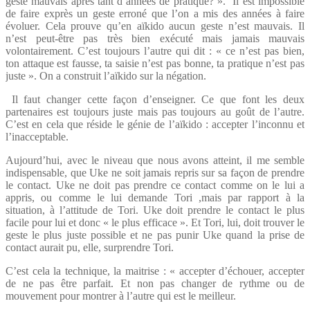
geste mauvais après tant d’années de pratique? ». Il est impossible
de faire exprès un geste erroné que l’on a mis des années à faire
évoluer. Cela prouve qu’en aïkido aucun geste n’est mauvais. Il
n’est peut-être pas très bien exécuté mais jamais mauvais
volontairement. C’est toujours l’autre qui dit : « ce n’est pas bien,
ton attaque est fausse, ta saisie n’est pas bonne, ta pratique n’est pas
juste ». On a construit l’aïkido sur la négation.
Il faut changer cette façon d’enseigner. Ce que font les deux
partenaires est toujours juste mais pas toujours au goût de l’autre.
C’est en cela que réside le génie de l’aïkido : accepter l’inconnu et
l’inacceptable.
Aujourd’hui, avec le niveau que nous avons atteint, il me semble
indispensable, que Uke ne soit jamais repris sur sa façon de prendre
le contact. Uke ne doit pas prendre ce contact comme on le lui a
appris, ou comme le lui demande Tori ,mais par rapport à la
situation, à l’attitude de Tori. Uke doit prendre le contact le plus
facile pour lui et donc « le plus efficace ». Et Tori, lui, doit trouver le
geste le plus juste possible et ne pas punir Uke quand la prise de
contact aurait pu, elle, surprendre Tori.
C’est cela la technique, la maitrise : « accepter d’échouer, accepter
de ne pas être parfait. Et non pas changer de rythme ou de
mouvement pour montrer à l’autre qui est le meilleur.