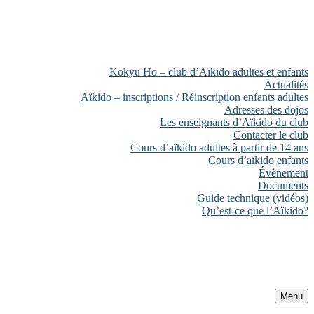
Kokyu Ho – club d’Aïkido adultes et enfants
Actualités
Aïkido – inscriptions / Réinscription enfants adultes
Adresses des dojos
Les enseignants d’Aïkido du club
Contacter le club
Cours d’aïkido adultes à partir de 14 ans
Cours d’aïkido enfants
Évènement
Documents
Guide technique (vidéos)
Qu’est-ce que l’Aïkido?
Menu