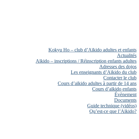
Kokyu Ho – club d’Aïkido adultes et enfants
Actualités
Aïkido – inscriptions / Réinscription enfants adultes
Adresses des dojos
Les enseignants d’Aïkido du club
Contacter le club
Cours d’aïkido adultes à partir de 14 ans
Cours d’aïkido enfants
Évènement
Documents
Guide technique (vidéos)
Qu’est-ce que l’Aïkido?