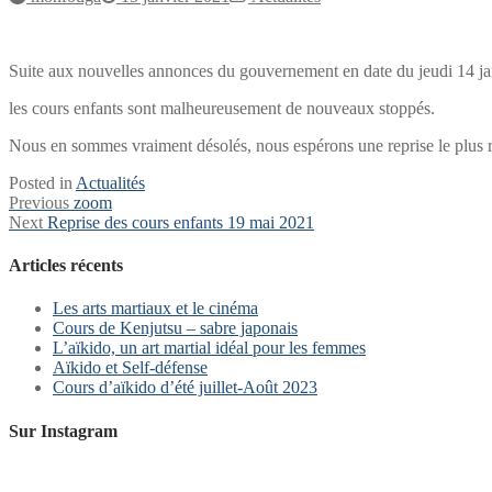
Suite aux nouvelles annonces du gouvernement en date du jeudi 14 ja
les cours enfants sont malheureusement de nouveaux stoppés.
Nous en sommes vraiment désolés, nous espérons une reprise le plus 
Posted in
Actualités
Navigation
Previous
Previous
zoom
Next
post:
Next
Reprise des cours enfants 19 mai 2021
de
post:
l’article
Articles récents
Les arts martiaux et le cinéma
Cours de Kenjutsu – sabre japonais
L’aïkido, un art martial idéal pour les femmes
Aïkido et Self-défense
Cours d’aïkido d’été juillet-Août 2023
Sur Instagram