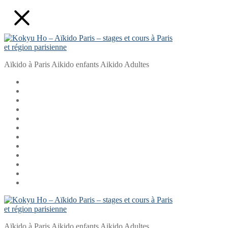
Aller
Fermer
Menu
au
contenu
Aïkido à Paris Aikido enfants Aikido Adultes
Aïkido à Paris Aikido enfants Aikido Adultes