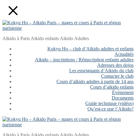
Aller
Fermer
Menu
au
contenu
Aïkido à Paris Aikido enfants Aikido Adultes
Kokyu Ho – club d’Aïkido adultes et enfants
Actualités
Aïkido – inscriptions / Réinscription enfants adultes
Adresses des dojos
Les enseignants d’Aïkido du club
Contacter le club
Cours d’aïkido adultes à partir de 14 ans
Cours d’aïkido enfants
Évènement
Documents
Guide technique (vidéos)
Qu’est-ce que l’Aïkido?
Aïkido à Paris Aikido enfants Aikido Adultes