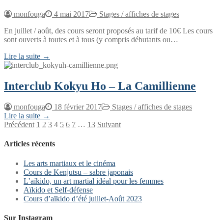
monfouga
4 mai 2017
Stages / affiches de stages
En juillet / août, des cours seront proposés au tarif de 10€ Les cours
sont ouverts à toutes et à tous (y compris débutants ou…
Lire la suite →
Interclub Kokyu Ho – La Camillienne
monfouga
18 février 2017
Stages / affiches de stages
Lire la suite →
Pagination
Précédent
1
2
3
4
5
6
7
…
13
Suivant
des
Articles récents
publications
Les arts martiaux et le cinéma
Cours de Kenjutsu – sabre japonais
L’aïkido, un art martial idéal pour les femmes
Aïkido et Self-défense
Cours d’aïkido d’été juillet-Août 2023
Sur Instagram