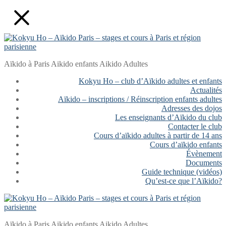
Aller
Fermer
Menu
au
contenu
Aïkido à Paris Aikido enfants Aikido Adultes
Kokyu Ho – club d’Aïkido adultes et enfants
Actualités
Aïkido – inscriptions / Réinscription enfants adultes
Adresses des dojos
Les enseignants d’Aïkido du club
Contacter le club
Cours d’aïkido adultes à partir de 14 ans
Cours d’aïkido enfants
Évènement
Documents
Guide technique (vidéos)
Qu’est-ce que l’Aïkido?
Aïkido à Paris Aikido enfants Aikido Adultes