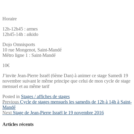
Horaire
12h-12h45 : armes
12h45-14h : aikido
Dojo Omnisports
10 rue Mongenot, Saint-Mandé
Métro ligne 1 : Saint-Mandé
10€
J’invite Jean-Pierre Israël (6ème Dan) à animer ce stage Samedi 19
novembre suivant le même principe que celui de mon cycle de stage
mensuel et au même tarif
Posted in
Stages / affiches de stages
Navigation
Previous
Previous
Cycle de stages mensuels les samedis de 12h à 14h à Saint-
post:
Mandé
de
Next
Next
Stage de Jean-Pierre Israël le 19 novembre 2016
l’article
post:
Articles récents