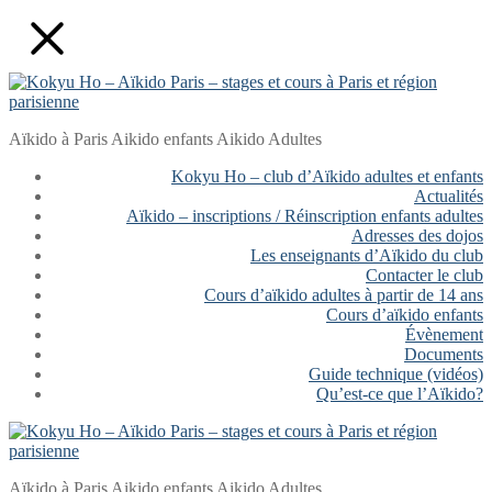
Aller
Fermer
Menu
au
contenu
Aïkido à Paris Aikido enfants Aikido Adultes
Kokyu Ho – club d’Aïkido adultes et enfants
Actualités
Aïkido – inscriptions / Réinscription enfants adultes
Adresses des dojos
Les enseignants d’Aïkido du club
Contacter le club
Cours d’aïkido adultes à partir de 14 ans
Cours d’aïkido enfants
Évènement
Documents
Guide technique (vidéos)
Qu’est-ce que l’Aïkido?
Aïkido à Paris Aikido enfants Aikido Adultes