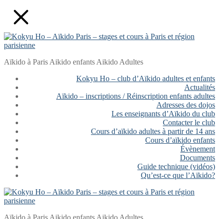
Aller
Fermer
Menu
au
contenu
Aïkido à Paris Aikido enfants Aikido Adultes
Kokyu Ho – club d’Aïkido adultes et enfants
Actualités
Aïkido – inscriptions / Réinscription enfants adultes
Adresses des dojos
Les enseignants d’Aïkido du club
Contacter le club
Cours d’aïkido adultes à partir de 14 ans
Cours d’aïkido enfants
Évènement
Documents
Guide technique (vidéos)
Qu’est-ce que l’Aïkido?
Aïkido à Paris Aikido enfants Aikido Adultes