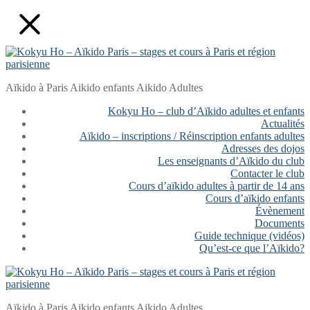
Aller
Fermer
Menu
au
contenu
Aïkido à Paris Aikido enfants Aikido Adultes
Kokyu Ho – club d’Aïkido adultes et enfants
Actualités
Aïkido – inscriptions / Réinscription enfants adultes
Adresses des dojos
Les enseignants d’Aïkido du club
Contacter le club
Cours d’aïkido adultes à partir de 14 ans
Cours d’aïkido enfants
Évènement
Documents
Guide technique (vidéos)
Qu’est-ce que l’Aïkido?
Aïkido à Paris Aikido enfants Aikido Adultes