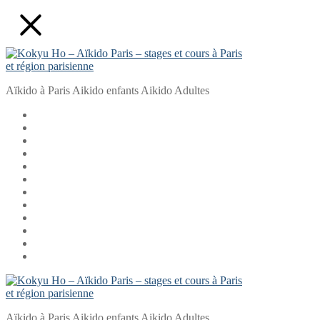
Aller
Fermer
Menu
au
contenu
Aïkido à Paris Aikido enfants Aikido Adultes
Aïkido à Paris Aikido enfants Aikido Adultes