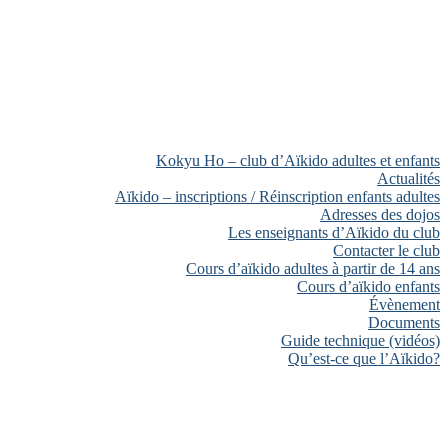
Kokyu Ho – club d’Aïkido adultes et enfants
Actualités
Aïkido – inscriptions / Réinscription enfants adultes
Adresses des dojos
Les enseignants d’Aïkido du club
Contacter le club
Cours d’aïkido adultes à partir de 14 ans
Cours d’aïkido enfants
Évènement
Documents
Guide technique (vidéos)
Qu’est-ce que l’Aïkido?