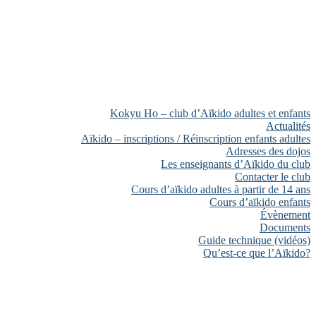
Kokyu Ho – club d’Aïkido adultes et enfants
Actualités
Aïkido – inscriptions / Réinscription enfants adultes
Adresses des dojos
Les enseignants d’Aïkido du club
Contacter le club
Cours d’aïkido adultes à partir de 14 ans
Cours d’aïkido enfants
Évènement
Documents
Guide technique (vidéos)
Qu’est-ce que l’Aïkido?