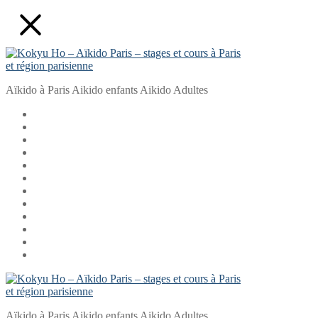
Aller
Fermer
Menu
au
contenu
Aïkido à Paris Aikido enfants Aikido Adultes
Aïkido à Paris Aikido enfants Aikido Adultes