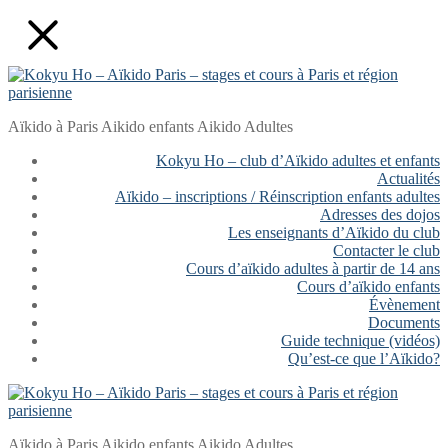
Aller
Fermer
Menu
au
contenu
Aïkido à Paris Aikido enfants Aikido Adultes
Kokyu Ho – club d’Aïkido adultes et enfants
Actualités
Aïkido – inscriptions / Réinscription enfants adultes
Adresses des dojos
Les enseignants d’Aïkido du club
Contacter le club
Cours d’aïkido adultes à partir de 14 ans
Cours d’aïkido enfants
Évènement
Documents
Guide technique (vidéos)
Qu’est-ce que l’Aïkido?
Aïkido à Paris Aikido enfants Aikido Adultes